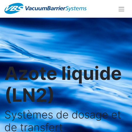
Azote liquide
(LN2)
Systèmes de dosage et
de transfert